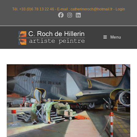
Tél. +33 (0)6 78 13 22 46 -
E-mail : catherineroch@hotmail.fr -
Login
Menu