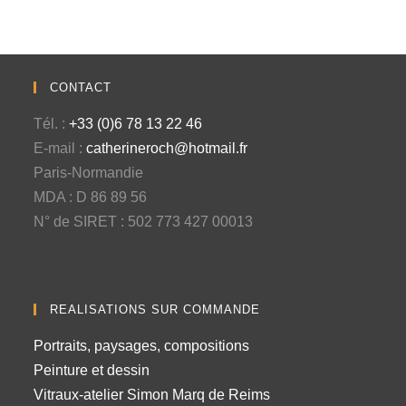
CONTACT
Tél. :
+33 (0)6 78 13 22 46
E-mail :
catherineroch@hotmail.fr
Paris-Normandie
MDA : D 86 89 56
N° de SIRET : 502 773 427 00013
REALISATIONS SUR COMMANDE
Portraits, paysages, compositions
Peinture et dessin
Vitraux-atelier Simon Marq de Reims