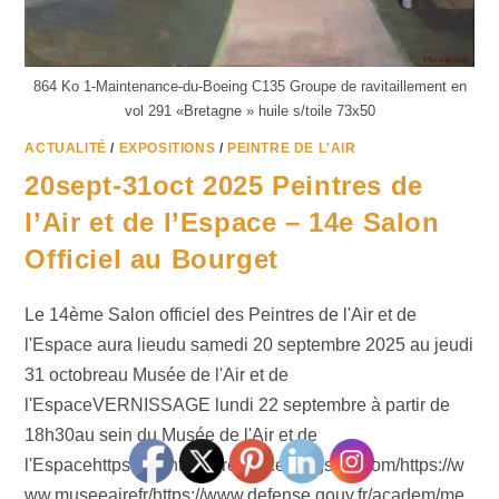
864 Ko 1-Maintenance-du-Boeing C135 Groupe de ravitaillement en
vol 291 «Bretagne » huile s/toile 73x50
ACTUALITÉ
/
EXPOSITIONS
/
PEINTRE DE L'AIR
20sept-31oct 2025 Peintres de
l’Air et de l’Espace – 14e Salon
Officiel au Bourget
Le 14ème Salon officiel des Peintres de l'Air et de
l'Espace aura lieudu samedi 20 septembre 2025 au jeudi
31 octobreau Musée de l'Air et de
l'EspaceVERNISSAGE lundi 22 septembre à partir de
18h30au sein du Musée de l'Air et de
l'Espacehttps://peintresairespace.blogspot.com/https://w
ww.museeairefr/https://www.defense.gouv.fr/academ/me