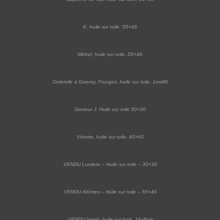
K, huile sur toile, 55×46
Michel, huile sur toile, 55×46
Ombrelle à Giverny, Fourges, huile sur toile, 1mx80
Docteur J. Huile sur toile 50×30
Victoire, huile sur toile, 60×60
VENDU Lumiere – Huile sur toile – 30×30
VENDU Abîmes – Huile sur toile – 55×46
VENDU Ingrid, huile sur bois, 16x8cm