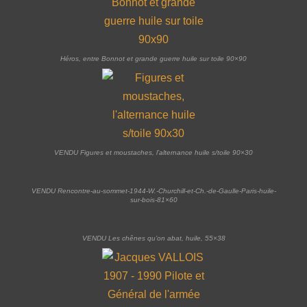
Héros, entre Bonnot et grande guerre huile sur toile 90×90
VENDU Figures et moustaches, l’alternance huile s/toile 90×30
VENDU Rencontre-au-sommet-1944-W.-Churchill-et-Ch.-de-Gaulle-Paris-huile-
sur-bois-81×60
VENDU Les chênes qu’on abat, huile, 55×38