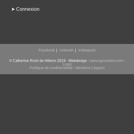
➤ Connexion
Facebook
Linkedin
Instragram
© Catherine Roch de Hillerin 2019 - Webdesign :
www.agnesdew.com
-
Login
Politique de confidentialité
-
Mentions Légales