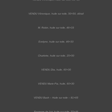
VENDU Véronique, huile sur toile, 50×50, détail
M. Robin, huile sur toile, 46×33
Evelyne, huile sur toile, 46×33
Charlotte, huile sur toile, 25×50
VENDU Zita, huile, 60×30
VENDU Marie-Pia, huile, 60×30
VENDU Bach – Huile sur toile – 81×65
Bapteme de l’air, huile sur toile, 55×46