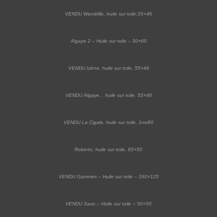
VENDU Wandrille, huile sur toile,55×46
Algaye 2 – Huile sur toile – 30×60
VENDU Izène, huile sur toile, 55×46
VENDU Algaye, , huile sur toile, 55×46
VENDU La Cigale, huile sur toile, 1mx80
Roberto, huile sur toile, 65×50
VENDU Gammes – Huile sur toile – 160×125
VENDU Saxo – Huile sur toile – 50×50