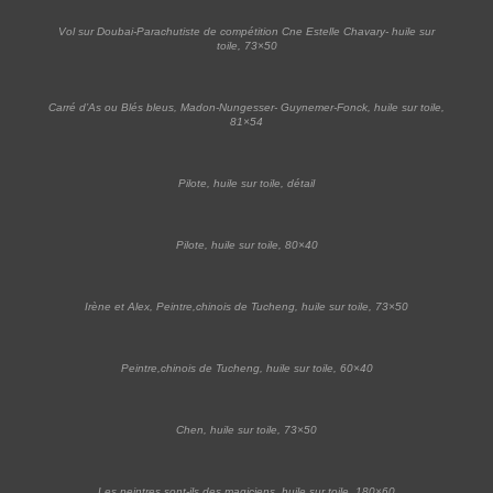
Vol sur Doubai-Parachutiste de compétition Cne Estelle Chavary- huile sur
toile, 73×50
Carré d’As ou Blés bleus, Madon-Nungesser- Guynemer-Fonck, huile sur toile,
81×54
Pilote, huile sur toile, détail
Pilote, huile sur toile, 80×40
Irène et Alex, Peintre,chinois de Tucheng, huile sur toile, 73×50
Peintre,chinois de Tucheng, huile sur toile, 60×40
Chen, huile sur toile, 73×50
Les peintres sont-ils des magiciens, huile sur toile, 180×60