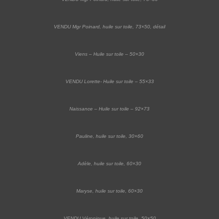
VENDU Mgr Poinard, huile sur toile, 73×50, détail
Viens – Huile sur toile – 50×30
VENDU Lorette- Huile sur toile – 55×33
Naissance – Huile sur toile – 92×73
Pauline, huile sur toile, 30×60
Adèle, huile sur toile, 60×30
Maryse, huile sur toile, 60×30
VENDU Véronique, huile sur toile, 50×50