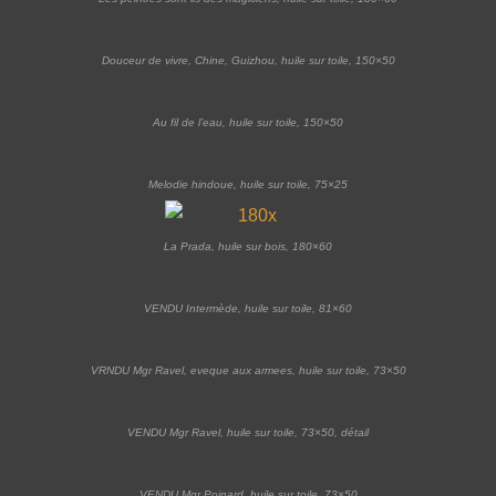
Douceur de vivre, Chine, Guizhou, huile sur toile, 150×50
Au fil de l’eau, huile sur toile, 150×50
Melodie hindoue, huile sur toile, 75×25
La Prada, huile sur bois, 180×60
VENDU Intermède, huile sur toile, 81×60
VRNDU Mgr Ravel, eveque aux armees, huile sur toile, 73×50
VENDU Mgr Ravel, huile sur toile, 73×50, détail
VENDU Mgr Poinard, huile sur toile, 73×50