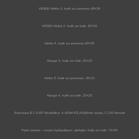
VENDU Helice 3, huile sur panneau 48×36
VENDU Helice 2, huile sur toile, 65×50
Helice 6, huile sur panneau,65×50
Hangar 3, huile sur toile, 20×20
Helice 5, huile sur panneau, 30×21
Hangar 4, huile sur toile, 25×25
Solenzara B C-135F Ravitailleur, A 400M ATLAS(dérive seule), C-130 Hercule
Patte cassee – essais hydrauliques, alphajet, huile sur toile, 73×50