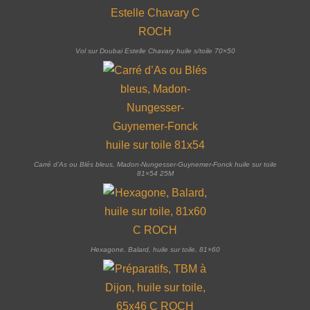
Vol sur Doubai Estelle Chavary huile s/toile 70×50
Carré d’As ou Blés bleus, Madon-Nungesser-Guynemer-Fonck huile sur toile
81×54 25M
Hexagone, Balard, huile sur toile, 81×60