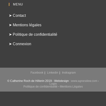
MENU
➤ Contact
➤ Mentions légales
➤ Politique de confidentialité
➤ Connexion
Facebook
Linkedin
Instragram
© Catherine Roch de Hillerin 2019 - Webdesign :
www.agnesdew.com
-
Login
Politique de confidentialité
-
Mentions Légales