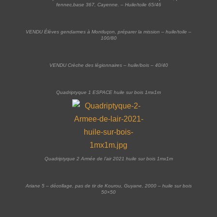
fennec,base 367, Cayenne. – Huile/toile 65/46
VENDU Élèves gendarmes à Montluçon, préparer la mission – huile/toile –
100/80
VENDU Crèche des légionnaires – huile/bois – 40/40
Quadriptyque 1 ESPACE huile sur bois 1mx1m
Quadriptyque 2 Armée de l’air 2021 huile sur bois 1mx1m
Ariane 5 – décollage, pas de tir de Kourou, Guyane, 2000 – huile sur bois
50×50