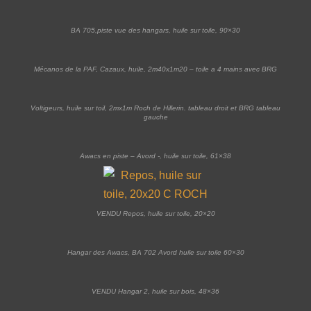
BA 705,piste vue des hangars, huile sur toile, 90×30
Mécanos de la PAF, Cazaux, huile, 2m40x1m20 – toile a 4 mains avec BRG
Voltigeurs, huile sur toil, 2mx1m Roch de Hillerin. tableau droit et BRG tableau
gauche
Awacs en piste – Avord -, huile sur toile, 61×38
VENDU Repos, huile sur toile, 20×20
Hangar des Awacs, BA 702 Avord huile sur toile 60×30
VENDU Hangar 2, huile sur bois, 48×36