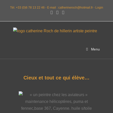
Tél. +33 (0)6 78 13 22 46 -
E-mail : catherineroch@hotmail.fr -
Login
Menu
Cieux et tout ce qui élève…