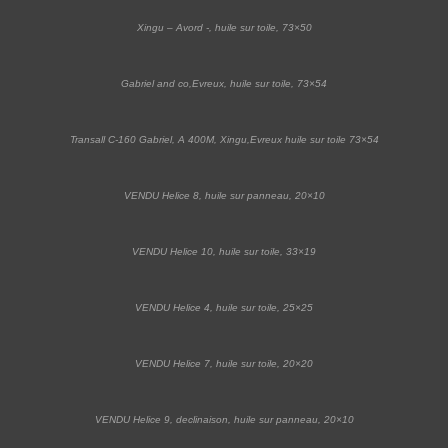
Xingu – Avord -, huile sur toile, 73×50
Gabriel and co,Evreux, huile sur toile, 73×54
Transall C-160 Gabriel, A 400M, Xingu,Evreux huile sur toile 73×54
VENDU Helice 8, huile sur panneau, 20×10
VENDU Helice 10, huile sur toile, 33×19
VENDU Helice 4, huile sur toile, 25×25
VENDU Helice 7, huile sur toile, 20×20
VENDU Helice 9, declinaison, huile sur panneau, 20×10