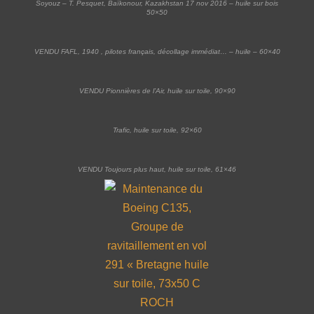
Soyouz – T. Pesquet, Baïkonour, Kazakhstan 17 nov 2016 – huile sur bois
50×50
VENDU FAFL, 1940 , pilotes français, décollage immédiat… – huile – 60×40
VENDU Pionnières de l’Air, huile sur toile, 90×90
Trafic, huile sur toile, 92×60
VENDU Toujours plus haut, huile sur toile, 61×46