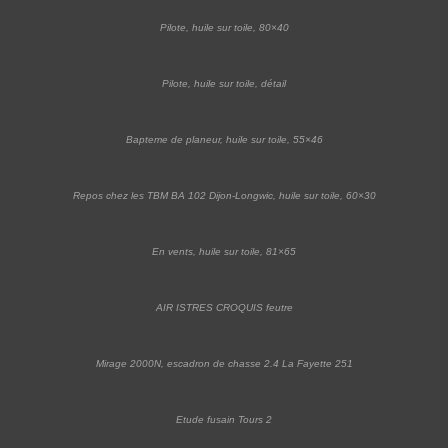
Pilote, huile sur toile, 80×40
Pilote, huile sur toile, détail
Bapteme de planeur, huile sur toile, 55×46
Repos chez les TBM BA 102 Dijon-Longwic, huile sur toile, 60×30
En vents, huile sur toile, 81×65
AIR ISTRES CROQUIS feutre
Mirage 2000N, escadron de chasse 2.4 La Fayette 251
Etude fusain Tours 2