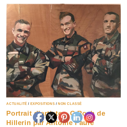
ACTUALITÉ
/
EXPOSITIONS
/
NON CLASSÉ
Portrait d’artiste – C.Roch de
Hillerin par Antoine Faure