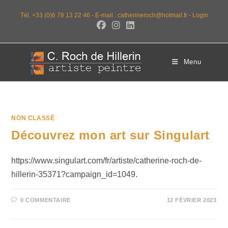
Tél. +33 (0)6 78 13 22 46 -
E-mail : catherineroch@hotmail.fr -
Login
Menu
NON CLASSÉ
Découvrez mon art sur Singulart
https://www.singulart.com/fr/artiste/catherine-roch-de-
hillerin-35371?campaign_id=1049.
0 COMMENTAIRE
12 FÉVRIER 2023