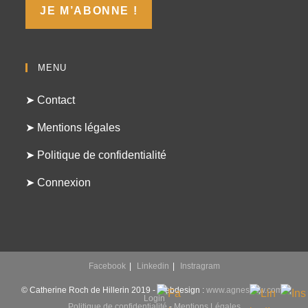
MENU
➤ Contact
➤ Mentions légales
➤ Politique de confidentialité
➤ Connexion
Facebook
Linkedin
Instragram
© Catherine Roch de Hillerin 2019 - Webdesign :
www.agnesdew.com
-
Login
Politique de confidentialité
-
Mentions Légales