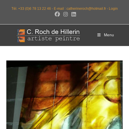
Tél. +33 (0)6 78 13 22 46 -
E-mail : catherineroch@hotmail.fr -
Login
Menu