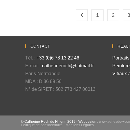
1
2
CONTACT
REAL
Tél. :
+33 (0)6 78 13 22 46
Portrait
E-mail :
catherineroch@hotmail.fr
Peinture
Paris-Normandie
Vitraux-
MDA : D 86 89 56
N° de SIRET : 502 773 427 00013
© Catherine Roch de Hillerin 2019 - Webdesign :
www.agnesdew.co
Politique de confidentialité
-
Mentions Légales