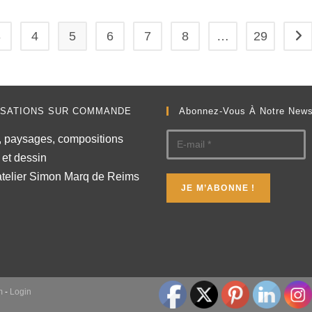
3
4
5
6
7
8
…
29
ISATIONS SUR COMMANDE
Abonnez-Vous À Notre News
s, paysages, compositions
 et dessin
atelier Simon Marq de Reims
m
-
Login