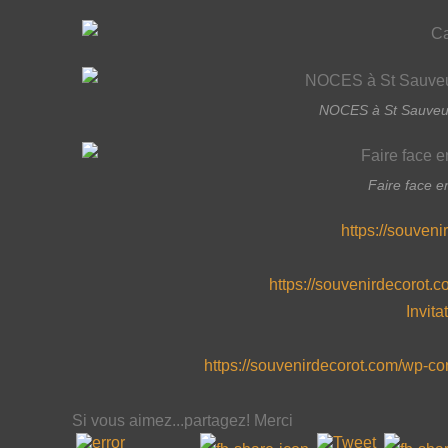
NOCES à St Sauveur 
Faire face e
https://souven
https://souvenirdecorot.
Invit
https://souvenirdecorot.com/wp-c
Si vous aimez...partagez! Merci