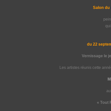
Salon du 
pein
qui
du 22 septe
Vernissage le j
Les artistes réunis cette ann
M
au
« T
out 