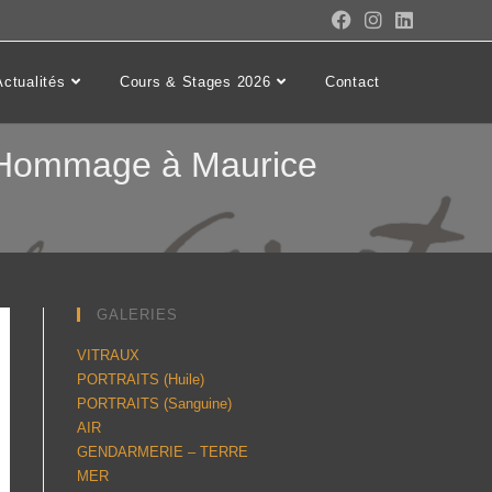
Actualités
Cours & Stages 2026
Contact
Hommage à Maurice
GALERIES
VITRAUX
PORTRAITS (Huile)
PORTRAITS (Sanguine)
AIR
GENDARMERIE – TERRE
MER