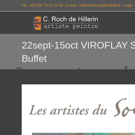
Tél. +33 (0)6 78 13 22 46 -
E-mail : catherineroch@hotmail.fr -
Login
22sept-15oct VIROFLAY
Buffet