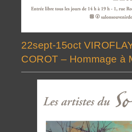
22sept-15oct VIROFL
COROT – Hommage à Ma