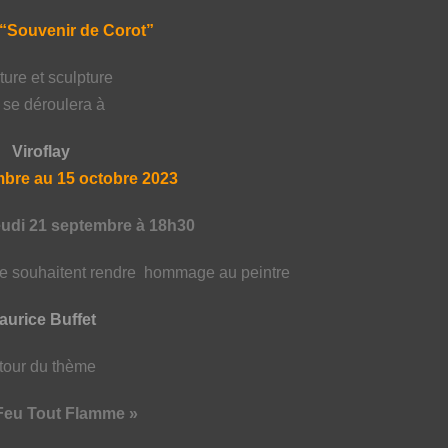
“Souvenir de Corot”
ture et sculpture
 se déroulera à
Viroflay
mbre au 15 octobre 2023
eudi 21 septembre à 18h30
ée souhaitent rendre
hommage au peintre
aurice Buffet
tour du thème
Feu Tout Flamme »